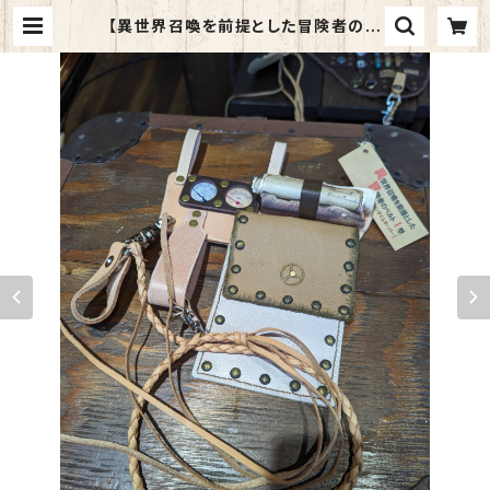
【異世界召喚を前提とした冒険者のベ
ルトⅠ型】～ダンジョンタイムキーパー
～ レザーベルト 本革 和装 スチーム
パンク ゴシック コスプレ 日本製 | 異
世界の道具屋～Alice Blanche～