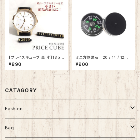
【プライスキューブ 金 小】13ｐ×
ミニ方位磁石 20 / 14 / 12m
10セット プライスタグ 価格表
m 10個入
¥890
¥900
示用 パーツ ディスプレー 店舗
用 金文字
CATAGORY
Fashion
Nostalgic Fashion
Bag