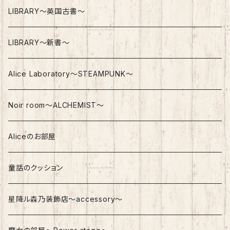
Top
Nostalgic Bag
LIBRARY～英国古書～
Bottom
LIBRARY～新書～
Dress
Alice Laboratory～STEAMPUNK～
Gothic / Steampunk
Noir room～ALCHEMIST～
Aliceのお部屋
童話のクッション
星降ル森乃装飾店～accessory～