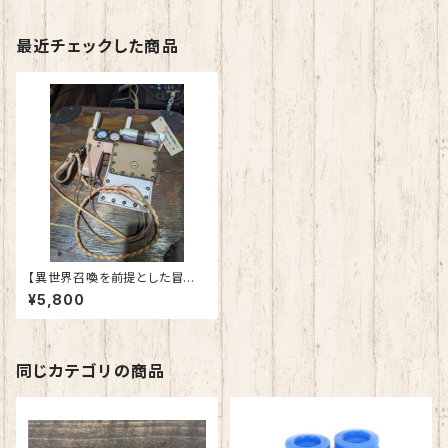
最近チェックした商品
【異世界召喚を前提とした冒険
者のベルトⅠ型】～ダンジョンタ
¥5,800
イムキーパー～ レザーベルト 本
革 和装 スチームパンク ゴシッ
ク コスプレ 日本製
同じカテゴリの商品