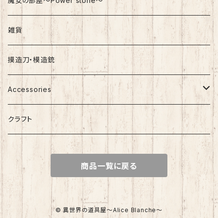
魔女の部屋～Power stone～
雑貨
摸造刀・模造銃
Accessories
Silver Accessory
クラフト
Surgical Stainless
商品一覧に戻る
White Hearts / Concyo
© 異世界の道具屋～Alice Blanche～