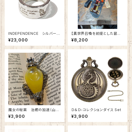
INDEPENDENCE シルバーリ
【異世界召喚を前提とした冒険
ング 【インディペンデンス】純
者のベルトⅡ型】～マルチ汎用
¥23,000
¥8,200
銀 シルバー999【Aim】 指
型～ レザーベルト 本革 和装 ス
輪 アクセサリー
チームパンク ゴシック コスプレ
日本製
魔女の秘薬 治癒の加速（山
Ｄ＆Ｄ-コレクションダイス Set
吹）-砂岩砂漠地帯産 鉱乳 ネ
¥3,900
¥3,900
ックレス オリジナルアクセサリ
ー ハンドメイド 変色