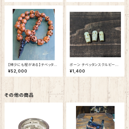
ド
ジナルアクセサリー ハンドメイ
ド 変色
【稀少にも程がある】チベッタン
ボーン チベッタンスクルビー
ウッドスカル 天眼独鈷杵 ロ
ズ (14x7mm/穴2mm) 10個
¥52,000
¥1,400
ングネックレス
入
その他の商品