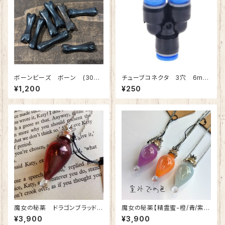
ボーンビーズ ボーン (30x
チューブコネクタ 3穴 6mm
8/穴2mm) 10個入
チューブ用
¥1,200
¥250
魔女の秘薬 ドラゴンブラッドペ
魔女の秘薬【精霊蜜-橙/青/紫】
ンダント 血のネックレス オリ
ユグドラシルの因子を引継ぐ神
¥3,900
¥3,900
ジナルアクセサリー ハンドメイ
代木の樹液 ネックレス オリ