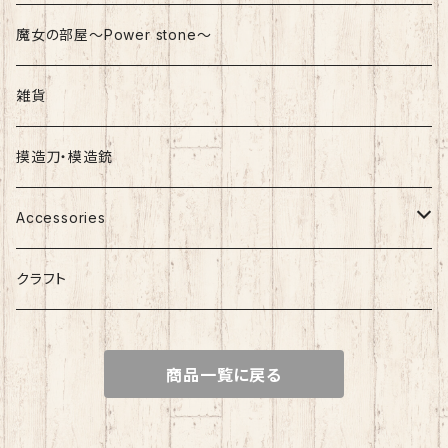
魔女の部屋～Power stone～
雑貨
摸造刀・模造銃
Accessories
Silver Accessory
クラフト
Surgical Stainless
商品一覧に戻る
White Hearts / Concyo