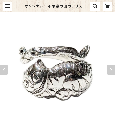
オリジナル 不思議の国のアリス シ
ルバー925 フリーサイズリング 指
輪 チシャ猫 | 異世界の道具屋～Ali
ce Blanche～