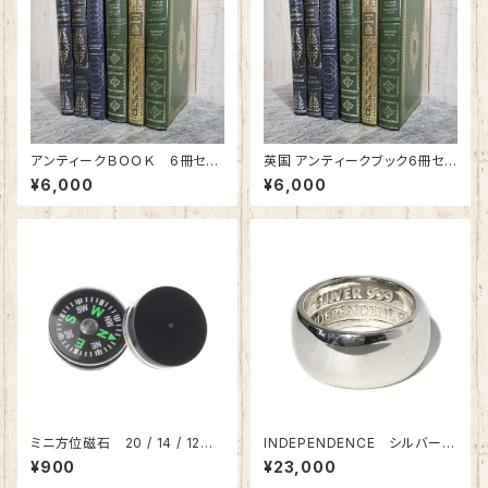
アンティークＢＯＯＫ 6冊セッ
英国 アンティークブック6冊セッ
ト 洋書 古本 古書 英国
ト【英国古書】色アソート
¥6,000
¥6,000
イギリス ディスプレイ 展
示 インテリア 撮影用
ミニ方位磁石 20 / 14 / 12m
INDEPENDENCE シルバーリ
m 10個入
ング 【インディペンデンス】純
¥900
¥23,000
銀 シルバー999 ピュア Ｐ