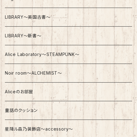
Top
Nostalgic Bag
LIBRARY～英国古書～
Bottom
LIBRARY～新書～
Dress
Alice Laboratory～STEAMPUNK～
Gothic / Steampunk
Noir room～ALCHEMIST～
Aliceのお部屋
童話のクッション
星降ル森乃装飾店～accessory～