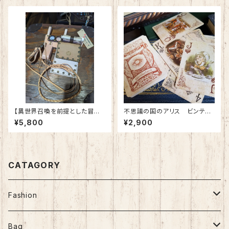
ＵＲＥ wide-type 指輪 ア
クセサリー
【異世界召喚を前提とした冒険
不思議の国のアリス ビンテー
者のベルトⅠ型】～ダンジョンタ
ジアリストランプ レトロ アン
¥5,800
¥2,900
イムキーパー～ レザーベルト 本
ティーク インテリア
革 和装 スチームパンク ゴシッ
ク コスプレ 日本製
CATAGORY
Fashion
Nostalgic Fashion
Bag